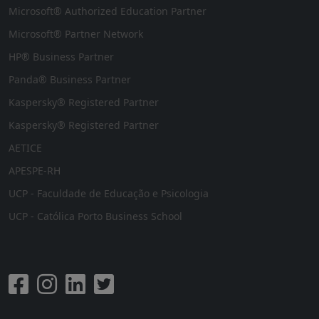
Microsoft® Authorized Education Partner
Microsoft® Partner Network
HP® Business Partner
Panda® Business Partner
Kaspersky® Registered Partner
Kaspersky® Registered Partner
AETICE
APESPE-RH
UCP - Faculdade de Educação e Psicologia
UCP - Católica Porto Business School