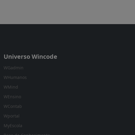
Universo Wincode
WGadmin
WHumanos
WMind
WEnsino
WContab
Wportal
MyEscola